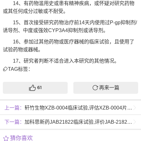
14、有药物滥用史或患有精神疾病，或怀疑对研究药物
或其任何成分过敏或不耐受。
15、首次接受研究药物治疗前14天内使用过P-gp抑制剂/
诱导剂、中度或强效CYP3A4抑制剂或诱导剂。
16、参加过其他药物或医疗器械的临床试验，且使用了
试验药物或器械。
17、研究者判断不适合进入本研究的其他情况。
TAG标签：
再来一篇
61
上一篇：
轩竹生物XZB-0004临床试验,评估XZB-0004片治疗实体瘤安全性、耐受性、药代动力学特征和有效性的I期临床试验
下一篇：
加科思新药JAB21822临床试验,评价JAB-21822片联合JAB-3312治疗KRASp.G12C突变的晚期实体瘤安全性、耐受性、药代动力学和抗肿瘤活性的I/IIa期临床试验
猜你喜欢