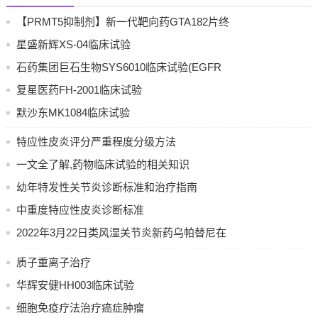
【PRMT5抑制剂】新一代靶向药GTA182片终
于启动临床,开始招募实体瘤患者啦!
星盛新辉XS-04临床试验
石药集团巨石生物SYS6010临床试验(EGFR
及ALK野生型晚期非小细胞肺癌和其他晚期实
复星医药FH-2001临床试验
体瘤)
默沙东MK1084临床试验
特应性皮炎评分严重程度分级方法
一文全了解,药物临床试验的相关知识
幼年特发性关节炎诊断标准和治疗指南
中重度特应性皮炎诊断标准
2022年3月22日类风湿关节炎新药乌帕替尼在
中国获批上市
质子重离子治疗
华辉安健HH003临床试验
细胞免疫疗法治疗癌症肿瘤