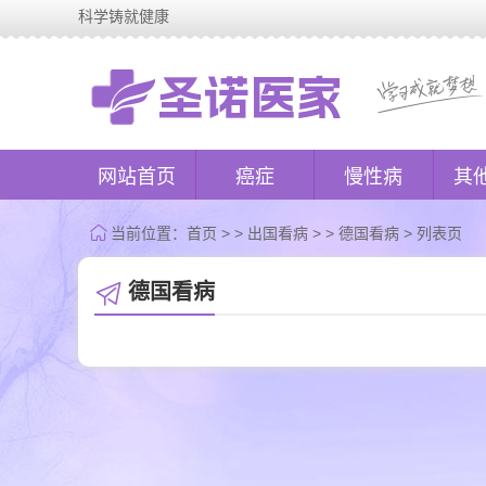
科学铸就健康
网站首页
癌症
慢性病
其
当前位置：
首页
> >
出国看病
> >
德国看病
> 列表页
德国看病