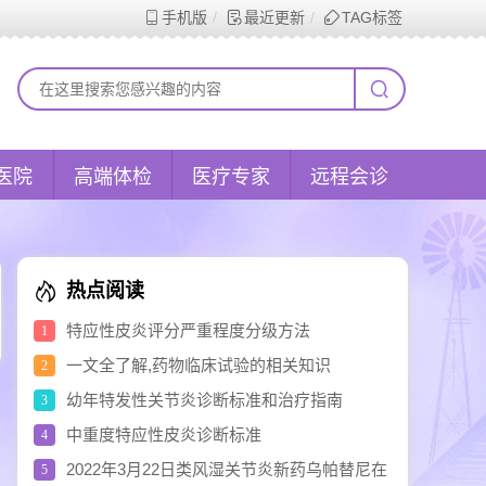
手机版
最近更新
TAG标签
医院
高端体检
医疗专家
远程会诊
热点阅读
特应性皮炎评分严重程度分级方法
1
一文全了解,药物临床试验的相关知识
2
幼年特发性关节炎诊断标准和治疗指南
3
中重度特应性皮炎诊断标准
4
2022年3月22日类风湿关节炎新药乌帕替尼在
5