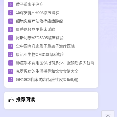
中国获批上市
质子重离子治疗
6
华辉安健HH003临床试验
7
细胞免疫疗法治疗癌症肿瘤
8
康蒂尼羟尼酮临床试验
9
阿斯利康AZD5305临床试验
10
全中国有几家质子重离子治疗医院
11
康诺亚生物CM310临床试验
12
肺癌手术费用医保报销多少、报销后多少钱啊
13
克罗恩病的生活指导和饮食食谱大全
14
GR1802临床试验(特应性皮炎Ib/II期)
15
推荐阅读