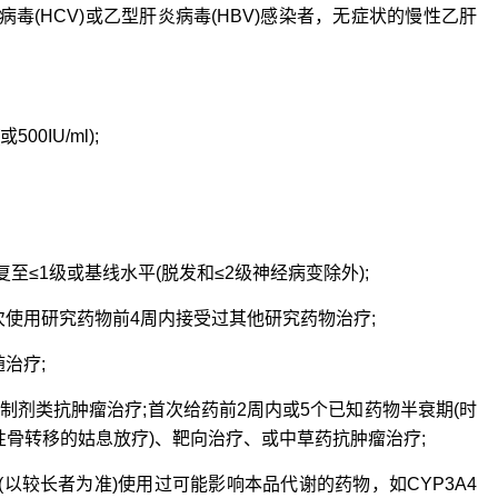
毒(HCV)或乙型肝炎病毒(HBV)感染者，无症状的慢性乙肝
00IU/ml);
≤1级或基线水平(脱发和≤2级神经病变除外);
用研究药物前4周内接受过其他研究药物治疗;
治疗;
剂类抗肿瘤治疗;首次给药前2周内或5个已知药物半衰期(时
性骨转移的姑息放疗)、靶向治疗、或中草药抗肿瘤治疗;
以较长者为准)使用过可能影响本品代谢的药物，如CYP3A4