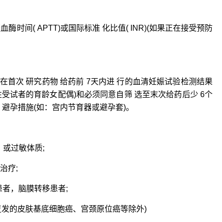
间( APTT)或国际标准 化比值( INR)(如果正在接受预防
首次 研究药物 给药前 7天内进 行的血清妊娠试验检测结果
受试者的育龄女配偶)和必须同意自筛 选至末次给药后少 6个
 避孕措施(如：宫内节育器或避孕套)。
，或过敏体质;
治疗;
者，脑膜转移患者;
发的皮肤基底细胞癌、宫颈原位癌等除外)