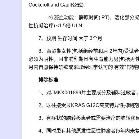
Cockcroft and Gault公式);
e) 凝血功能：酶原时间( PT)、活化部分凝血酶时
性抗凝治疗) ≤1.5倍 ULN;
7、预期 生存时间 大于 3个月;
8、育龄期女性(包括绝经前和后 2年内)受试者在
必须为阴性，且非哺乳期具有生育能力男(包括男性
月内自愿保持禁欲或采取经医学认可的 有效非药物
排除标准
1、对JMKX001899片主要成分及辅料过敏者
2、既往接受过KRAS G12C突变特异性抑制剂
3、有症状的脑转移患者或需要治疗的脑转移患
4、同时患有其他原发性恶性肿瘤者(5年内未复