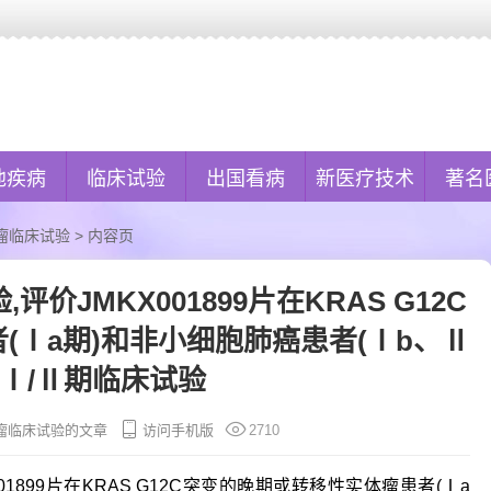
他疾病
临床试验
出国看病
新医疗技术
著名
瘤临床试验
> 内容页
评价JMKX001899片在KRAS G12C
(Ⅰa期)和非小细胞肺癌患者(Ⅰb、Ⅱ
的Ⅰ/Ⅱ期临床试验
瘤临床试验的文章
访问手机版
2710
01899片在KRAS G12C突变的晚期或转移性实体瘤患者(Ⅰa