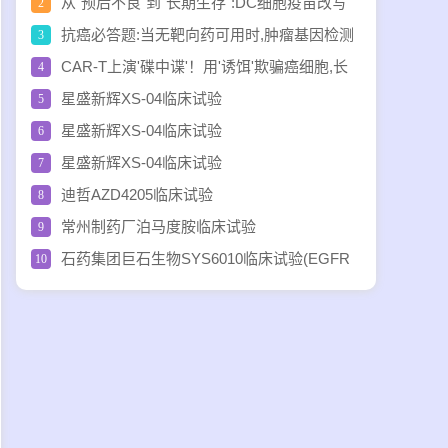
于启动临床,开始招募实体瘤患者啦!
从"预后不良"到"长期生存":DC细胞疫苗改写
2
脑瘤、乳腺癌等三大癌种生存格局
抗癌必答题:当无靶向药可用时,肿瘤基因检测
3
还是抗癌的"必选项"吗?
CAR-T上演'碟中谍'！用'诱饵'欺骗癌细胞,长
4
期高效抗癌,DCR破90%,横扫血癌、肝癌、肠癌等
星盛新辉XS-04临床试验
5
星盛新辉XS-04临床试验
6
星盛新辉XS-04临床试验
7
迪哲AZD4205临床试验
8
常州制药厂泊马度胺临床试验
9
石药集团巨石生物SYS6010临床试验(EGFR
10
及ALK野生型晚期非小细胞肺癌和其他晚期实体
瘤)