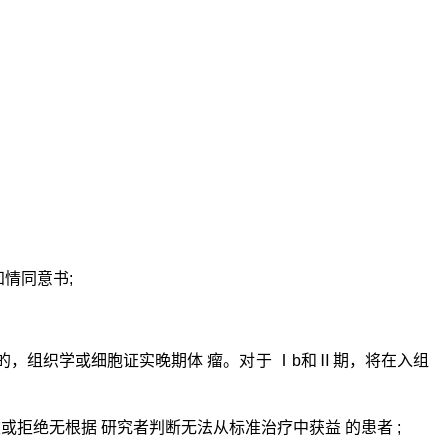
情同意书;
变的，组织学或细胞证实晚期体 瘤。对于 Ⅰb和Ⅱ期，将在入组
拒绝无根据 研究者判断无法从标准治疗中获益 的患者 ;