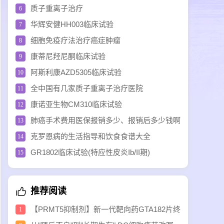
中国获批上市
质子重离子治疗
6
华辉安健HH003临床试验
7
细胞免疫疗法治疗癌症肿瘤
8
康蒂尼羟尼酮临床试验
9
阿斯利康AZD5305临床试验
10
全中国有几家质子重离子治疗医院
11
康诺亚生物CM310临床试验
12
肺癌手术费用医保报销多少、报销后多少钱啊
13
克罗恩病的生活指导和饮食食谱大全
14
GR1802临床试验(特应性皮炎Ib/II期)
15
推荐阅读
【PRMT5抑制剂】新一代靶向药GTA182片终
1