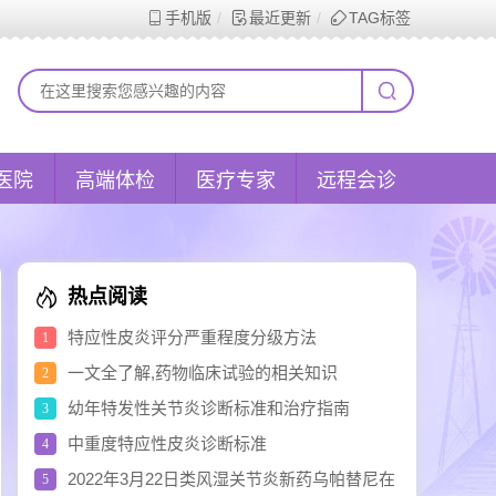
手机版
最近更新
TAG标签
医院
高端体检
医疗专家
远程会诊
热点阅读
特应性皮炎评分严重程度分级方法
1
一文全了解,药物临床试验的相关知识
2
幼年特发性关节炎诊断标准和治疗指南
3
中重度特应性皮炎诊断标准
4
2022年3月22日类风湿关节炎新药乌帕替尼在
5