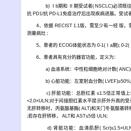
b) Ⅰb期和 Ⅱ期受试者( NSCLC)必须既往接
抗 PD1/抗 PD-L1免疫治疗后出现疾病进展。受
4、依据 RECIST 1.1版，需至少有一经 版
测量病灶 ;
5、患者的 ECOG体能状态为 0-1(Ⅰa期); 0-2(
6、患者具有充分的器官功能，定义为：
a) 血液系统：中性粒细胞绝对计数( ANC)≥1.5×10
b) 心脏功能：左室射血分数( LVEF)≥50%
c) 肝脏功能：总胆红素 ≤1.5倍正常值上限( U
<2.0×ULN;对于间接胆红素水平提示肝外升高的受试
无肝转移时，丙氨酸基酶( ALT)和天门冬氨酸基转移
;若存在肝转移， ALT和 AST≤5倍 ULN;
d) 肾脏功能：血清肌酐( Scr)≤1.5×ULN，