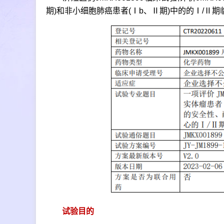
期)和非小细胞肺癌患者(Ⅰb、Ⅱ期)中的的Ⅰ/Ⅱ期
试验目的