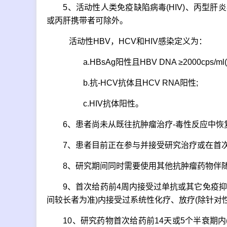
5、活动性人类免疫缺陷病毒(HIV)、丙型肝炎病
或丙肝携带者可除外。
活动性HBV，HCV和HIV感染定义为：
a.HBsAg阳性且HBV DNA ≥2000cps/ml(或5
b.抗-HCV抗体且HCV RNA阳性;
c.HIV抗体阳性。
6、患者尚未从既往抗肿瘤治疗-毒性反应中恢复至
7、患者目前正在参与并接受研究治疗或在首次使
8、研究期间同时需要使用其他抗肿瘤药物伴随
9、首次给药前4周内接受过单抗或其它免疫抑制
间较长者为准)内接受过系统性化疗、放疗(除针对
10、研究药物首次给药前14天或5个半衰期内(