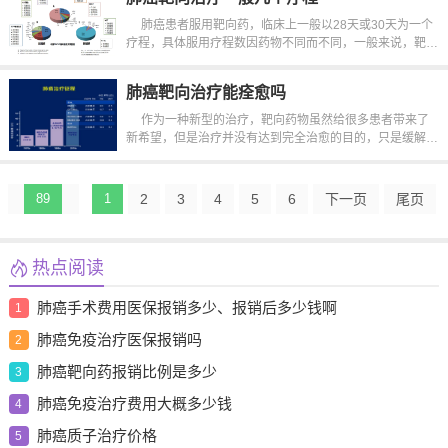
肺癌患者服用靶向药，临床上一般以28天或30天为一个
疗程，具体服用疗程数因药物不同而不同，一般来说，靶向
药物如果有效则需要持续服用，直...
肺癌靶向治疗能痊愈吗
作为一种新型的治疗，靶向药物虽然给很多患者带来了
新希望，但是治疗并没有达到完全治愈的目的，只是缓解了
很多患者的临床症状，达到了延...
89
1
2
3
4
5
6
下一页
尾页
热点阅读
肺癌手术费用医保报销多少、报销后多少钱啊
1
肺癌免疫治疗医保报销吗
2
肺癌靶向药报销比例是多少
3
肺癌免疫治疗费用大概多少钱
4
肺癌质子治疗价格
5