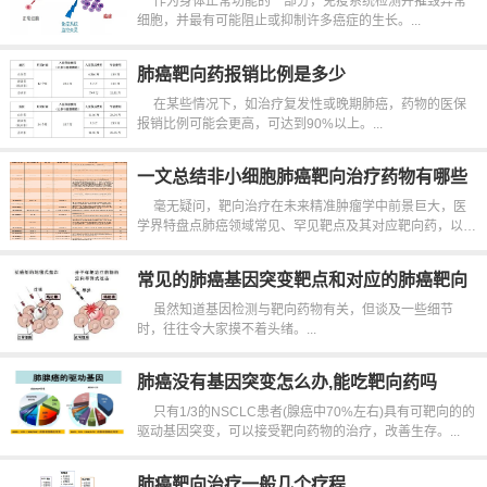
作为身体正常功能的一部分，免疫系统检测并摧毁异常
细胞，并最有可能阻止或抑制许多癌症的生长。...
肺癌靶向药报销比例是多少
在某些情况下，如治疗复发性或晚期肺癌，药物的医保
报销比例可能会更高，可达到90%以上。...
一文总结非小细胞肺癌靶向治疗药物有哪些
毫无疑问，靶向治疗在未来精准肿瘤学中前景巨大，医
学界特盘点肺癌领域常见、罕见靶点及其对应靶向药，以飨
读者!...
常见的肺癌基因突变靶点和对应的肺癌靶向
药物有哪些
虽然知道基因检测与靶向药物有关，但谈及一些细节
时，往往令大家摸不着头绪。...
肺癌没有基因突变怎么办,能吃靶向药吗
只有1/3的NSCLC患者(腺癌中70%左右)具有可靶向的的
驱动基因突变，可以接受靶向药物的治疗，改善生存。...
肺癌靶向治疗一般几个疗程