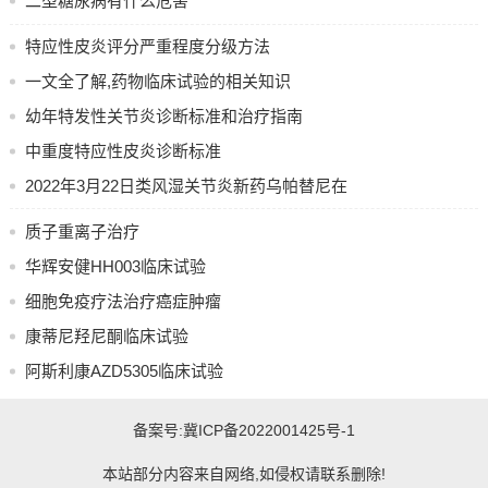
二型糖尿病有什么危害
特应性皮炎评分严重程度分级方法
一文全了解,药物临床试验的相关知识
幼年特发性关节炎诊断标准和治疗指南
中重度特应性皮炎诊断标准
2022年3月22日类风湿关节炎新药乌帕替尼在
中国获批上市
质子重离子治疗
华辉安健HH003临床试验
细胞免疫疗法治疗癌症肿瘤
康蒂尼羟尼酮临床试验
阿斯利康AZD5305临床试验
备案号:
冀ICP备2022001425号-1
本站部分内容来自网络,如侵权请联系删除!