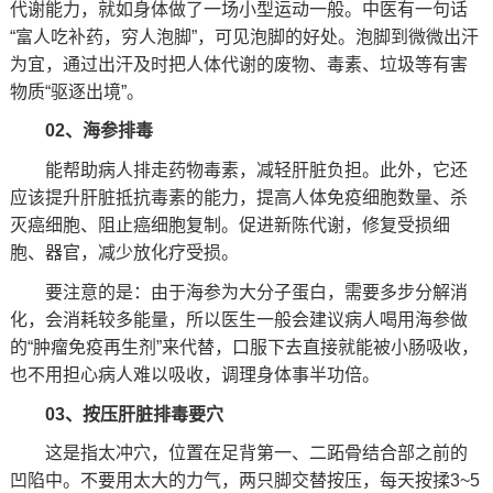
代谢能力，就如身体做了一场小型运动一般。中医有一句话
“富人吃补药，穷人泡脚”，可见泡脚的好处。泡脚到微微出汗
为宜，通过出汗及时把人体代谢的废物、毒素、垃圾等有害
物质“驱逐出境”。
02、海参排毒
能帮助病人排走药物毒素，减轻肝脏负担。此外，它还
应该提升肝脏抵抗毒素的能力，提高人体免疫细胞数量、杀
灭癌细胞、阻止癌细胞复制。促进新陈代谢，修复受损细
胞、器官，减少放化疗受损。
要注意的是：由于海参为大分子蛋白，需要多步分解消
化，会消耗较多能量，所以医生一般会建议病人喝用海参做
的“肿瘤免疫再生剂”来代替，口服下去直接就能被小肠吸收，
也不用担心病人难以吸收，调理身体事半功倍。
03、按压肝脏排毒要穴
这是指太冲穴，位置在足背第一、二跖骨结合部之前的
凹陷中。不要用太大的力气，两只脚交替按压，每天按揉3~5