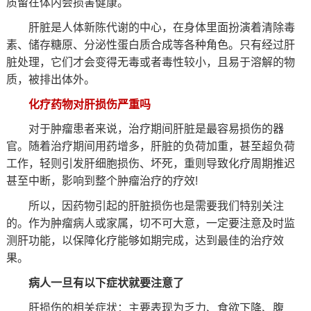
质留在体内会损害健康。
肝脏是人体新陈代谢的中心，在身体里面扮演着清除毒
素、储存糖原、分泌性蛋白质合成等各种角色。只有经过肝
脏处理，它们才会变得无毒或者毒性较小，且易于溶解的物
质，被排出体外。
化疗药物对肝损伤严重吗
对于肿瘤患者来说，治疗期间肝脏是最容易损伤的器
官。随着治疗期间用药增多，肝脏的负荷加重，甚至超负荷
工作，轻则引发肝细胞损伤、坏死，重则导致化疗周期推迟
甚至中断，影响到整个肿瘤治疗的疗效!
所以，因药物引起的肝脏损伤也是需要我们特别关注
的。作为肿瘤病人或家属，切不可大意，一定要注意及时监
测肝功能，以保障化疗能够如期完成，达到最佳的治疗效
果。
病人一旦有以下症状就要注意了
肝损伤的相关症状：主要表现为乏力、食欲下降、腹